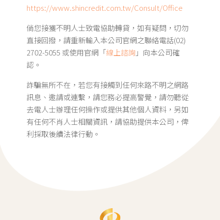
https://www.shincredit.com.tw/Consult/Office
倘您接獲不明人士致電協助轉貸，如有疑問，切勿
直接回撥，請重新輸入本公司官網之聯絡電話(02)
2702-5055 或使用官網「
線上諮詢
」向本公司確
認。
詐騙無所不在，若您有接觸到任何來路不明之網路
訊息、邀請或連繫，請您務必提高警覺，請勿聽從
去電人士辦理任何操作或提供其他個人資料，另如
有任何不肖人士相關資訊，請協助提供本公司，俾
利採取後續法律行動。