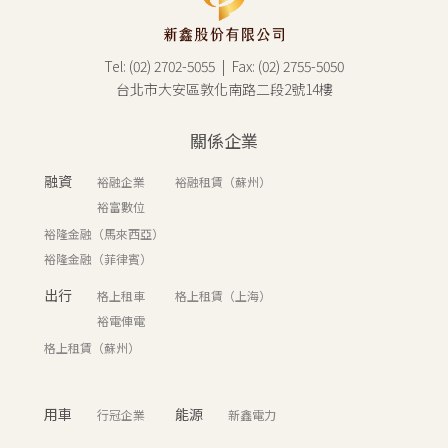
Tel: (02) 2702-5055 | Fax: (02) 2755-5050
台北市大安區敦化南路二段2號14樓
關係企業
融資
裕融企業
裕融租賃（蘇州）
裕富數位
裕隆金融（馬來西亞）
裕隆金融（菲律賓）
出行
格上租車
格上租賃（上海）
裕電俥電
格上租賃（蘇州）
用車
能源
行冠企業
新鑫電力