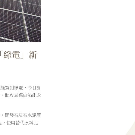
「綠電」新
到綠電，今 (16)
電，助攻其邁向節能永
術，開發石灰石水泥等
程，使用替代原料比