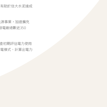
將有助於信大水泥達成
能源事業，加速擴充
電廠總數近350
勘查初期評估電力使用
用電模式、計算出電力