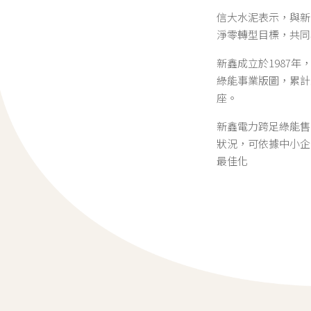
信大水泥表示，與新
淨零轉型目標，共同
新鑫成立於1987
綠能事業版圖，累計
座。
新鑫電力跨足綠能售
狀況，可依據中小企
最佳化