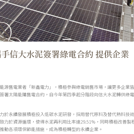
手信大水泥簽署綠電合約 提供企業
能源售電業者「新鑫電力」，積極參與綠電銷售市場，讓更多企業皆能買
簽署太陽能購售電合約，自今年第四季起分階段向信大水泥轉供綠
力於永續發展積極投入低碳水泥研發，採用替代原料及替代熟料技
致力於資源循環，使得水泥再利用比率達29.51%，同時積極改善製
過推動各項環保節能措施，成為積極轉型的永續企業。