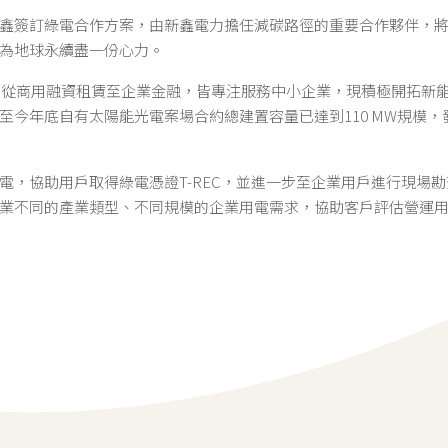
鑫簽訂綠電合作方案，由新鑫電力擔任減碳路徑的重要合作夥伴，
為地球永續盡一份心力。
年，從商用融資租賃至企業金融，皆專注服務中小企業，現積極開拓新
至今年底自有太陽能光電案場合約總建置容量已達到110 MW規模，發
電，協助用戶取得綠電憑證T-REC，並進一步至企業用戶進行現場
業不同的產業類型、不同規模的企業用電需求，協助客戶評估營運