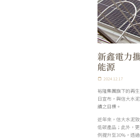
新鑫電力攜
能源
2024.12.17
裕隆集團旗下的再生
日宣布，與信大水泥
續之目標。
近年來，信大水泥致
低碳產品；此外，更
例提升至30%，透