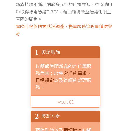
新鑫持續不斷地開發多元性的供電來源，並協助用
戶取得綠電憑證T-REC，藉由環境效益憑證化跟上
國際的腳步。
實際時程依個案狀況調整，售電服務流程圖僅供參
考
1
現場諮詢
以簡報說明新鑫的定位與服
務內容；收集
客戶的需求、
目標設定
以及後續的處理服
務。
week 01
2
規劃方案
預約到訪以及
現場勘查
初期