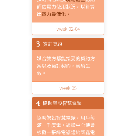
評估電力使用狀況，以計算
出
電力最佳化。
week 02-04
3
簽訂契約
媒合雙方都能接受的契約方
案以及簽訂契約，契約生
效。
week 05
4
協助架設智慧電錶
協助架設智慧電錶，用戶每
滿一千度電，憑證中心便會
核發一張綠電憑證給新鑫電