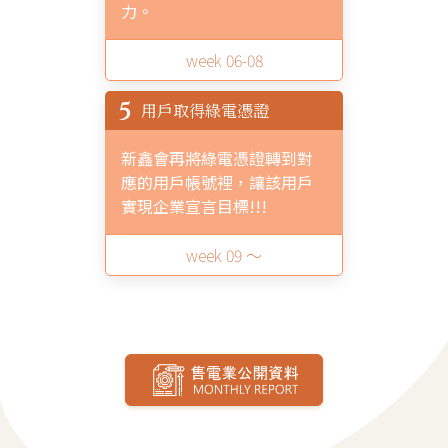
力。
week 06-08
5
用戶取得綠電憑證
新鑫會再將綠電憑證轉到對
應的用戶帳號裡，讓該用戶
實現企業宣言目標!!!
week 09 ～