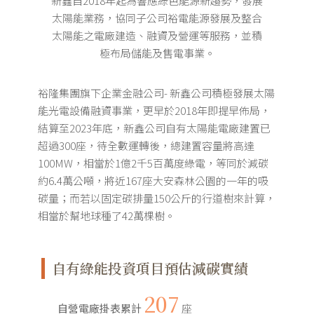
新鑫自2018年起為響應綠色能源新趨勢，發展
太陽能業務，協同子公司裕電能源發展及整合
太陽能之電廠建造、融資及營運等服務，並積
極布局儲能及售電事業。
裕隆集團旗下企業金融公司- 新鑫公司積極發展太陽
能光電設備融資事業，更早於2018年即提早佈局，
結算至2023年底，新鑫公司自有太陽能電廠建置已
超過300座，待全數運轉後，總建置容量將高達
100MW，相當於1億2千5百萬度綠電，等同於減碳
約6.4萬公噸，將近167座大安森林公園的一年的吸
碳量；而若以固定碳排量150公斤的行道樹來計算，
相當於幫地球種了42萬棵樹。
自有綠能投資項目預估減碳實績
207
自營電廠掛表累計
座