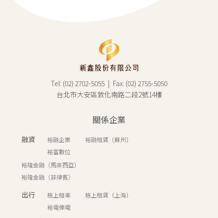
Tel: (02) 2702-5055 | Fax: (02) 2755-5050
台北市大安區敦化南路二段2號14樓
關係企業
融資
裕融企業
裕融租賃（蘇州）
裕富數位
裕隆金融（馬來西亞）
裕隆金融（菲律賓）
出行
格上租車
格上租賃（上海）
裕電俥電